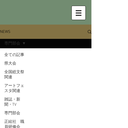
NEWS
専門部会
全ての記事
県大会
全国総文祭
関連
アートフェ
スタ関連
雑誌・新
聞・TV
専門部会
正絃社 職
員研修会