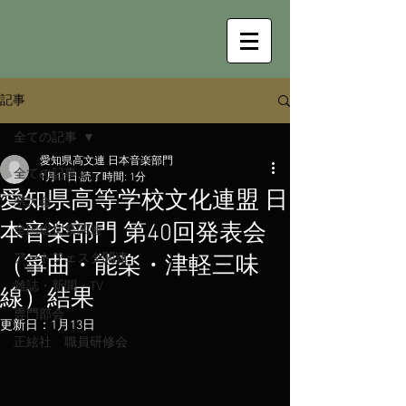
記事
全ての記事
愛知県高文連 日本音楽部門
全ての記事
1月11日
読了時間: 1分
愛知県高等学校文化連盟 日
県大会
本音楽部門 第40回発表会
全国総文祭関連
アートフェスタ関連
（箏曲・能楽・津軽三味
雑誌・新聞・TV
線）結果
専門部会
更新日：
1月13日
正絃社 職員研修会