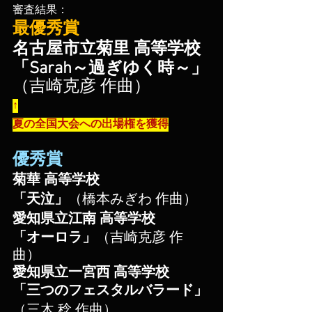
審査結果：
最優秀賞
名古屋市立菊里 高等学校
「
Sarah～過ぎゆく時～
」
（吉崎克彦 作曲）
↑
夏の全国大会への出場権を獲得
優秀賞
菊華 高等学校
「天泣」
（橋本みぎわ 作曲）
愛知県立江南 高等学校
「オーロラ」
（吉崎克彦​ 作
曲）
愛知県立一宮西 高等学校
「三つのフェスタルバラード」
（三木 稔​ 作曲）