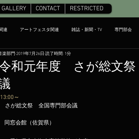
GALLERY
CONTACT
RESTRICTED
関連
アートフェスタ関連
雑誌・新聞・TV
専門部会
音楽部門
2019年7月26日
読了時間: 1分
・令和元年度 さが総文祭
議
13:00～
度　さが総文祭　全国専門部会議
　同窓会館（佐賀県）