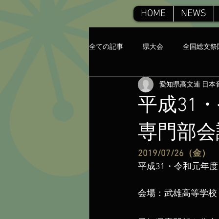
HOME
NEWS
全ての記事
県大会
全国総文祭
愛知県高文連 日本
平成31
専門部会
2019/07/26（金）　
平成31・令和元年
会場：武雄高等学校