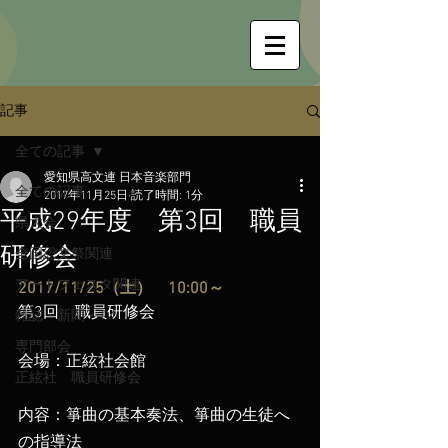
記事
全ての記事
愛知県高文連 日本音楽部門
全ての記事
2017年11月25日
読了時間: 1分
平成29年度 第3回 職員
県大会
研修会
全国総文祭関連
アートフェスタ関連
2017/11/25（土）　10:00～
第3回　職員研修会
雑誌・新聞・TV
専門部会
会場：正絃社会館
正絃社 職員研修会
​内容：箏曲の基本奏法、箏曲の生徒へ
の指導法